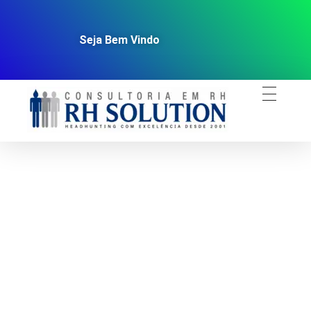
Seja Bem Vindo
Headhunting | Consultoria de Recrutamento & Seleção
Recrutamento & Seleção e Headhunting corporativo em todo o Brasil. Encontre os melhores talentos e executivos para sua empresa. Fale com nossos especialistas!