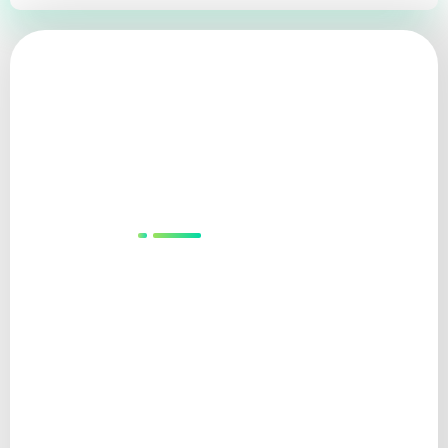
Amamos
Recrutar &
Selecionar
Entrevistas por Competências conduzidas por Psicólogos
Avaliação de Inteligência Emocional, minimizando erros
em contratações
Prazo de 15 a 20 dias úteis, adequando ao senso de