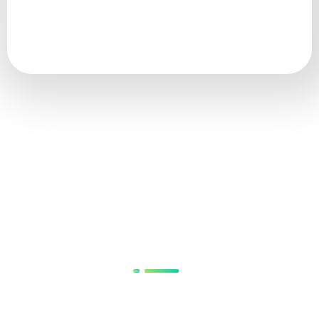
Urgência de cada Projeto
Investimento Alinhado ao Mercado e com Garantia de
Reposição
Post
&
Blog